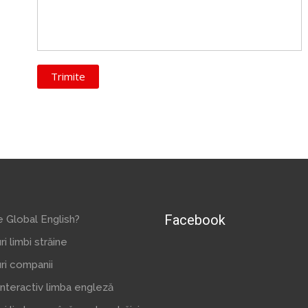
Facebook
 Global English?
ri limbi străine
ri companii
interactiv limba engleză