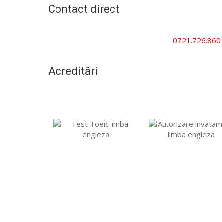
Contact direct
Cursuri companii | Cursuri persoane juridice | Curs
persoane fizice | Cursuri studenți
0721.726.860
office@ecurs.ro
Acreditări