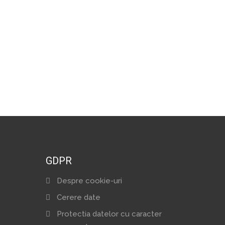
GDPR
Despre cookie-uri
Cerere date
Protectia datelor cu caracter