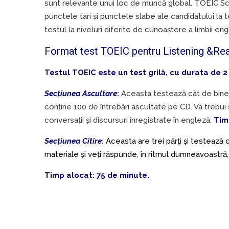
sunt relevante unui loc de muncă global. TOEIC Sc
punctele tari și punctele slabe ale candidatului la t
testul la niveluri diferite de cunoaștere a limbii en
Format test TOEIC pentru Listening &Re
Testul TOEIC este un test grilă, cu durata de 2 o
Secțiunea Ascultare
:
Aceasta testează cât de bine î
conține 100 de întrebări ascultate pe CD. Va trebui să
conversații și discursuri înregistrate în engleză.
Timp
Secțiunea Citire:
Aceasta are trei părți și testează c
materia
le și veți răspunde, în ritmul dumneavoastră,
Timp alocat: 75 de minute.