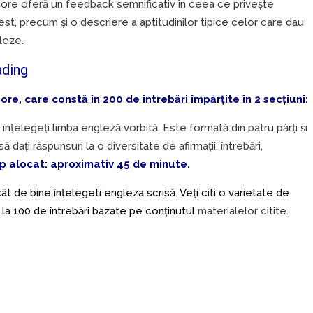
ore oferă un feedback semnificativ în ceea ce privește
est, precum și o descriere a aptitudinilor tipice celor care dau
gleze.
ading
re, care constă în 200 de întrebări împărțite în 2 secțiuni:
nțelegeți limba engleză vorbită. Este formată din patru părți și
 dați răspunsuri la o diversitate de afirmații, întrebări,
 alocat: aproximativ 45 de minute.
ât de bine înțelegeti engleza scrisă. Veți citi o varietate de
 la 100 de întrebări bazate pe conținutul
materialelor citite.