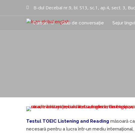
B-dul Decebal nr.9, bl. S13, sc.1, ap.4, sect. 3, Bu
Cursuri
Club de conversație
Sejur lingv
Cursuri limbi straine
Global English Inc
Testul TOEIC Listening and Reading
măsoară cap
necesară pentru a lucra într-un mediu internațional. 