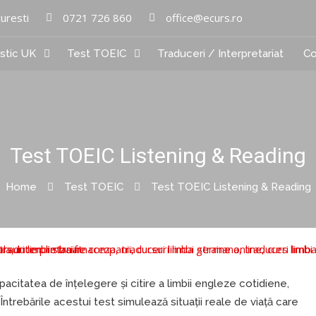
curesti
0721 726 860
office@ecurs.ro
istic UK
Test TOEIC
Traduceri / Interpretariat
Co
Test TOEIC Listening & Reading
Home
Test TOEIC
Test TOEIC Listening & Reading
acitatea de înțelegere și citire a limbii engleze cotidiene,
Întrebările acestui test simulează situații reale de viață care