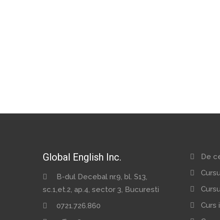
Global English Inc.
De ce
Cursu
B-dul Decebal nr.9, bl. S13,
Cursu
sc.1,et.2, ap.4, sector 3, Bucuresti
Curs 
0721.726.860