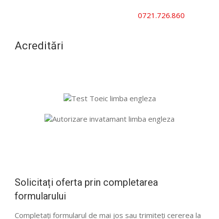
Cursuri companii | Cursuri persoane juridice | Cursuri
persoane fizice | Cursuri studenți
0721.726.860
office@ecurs.ro
Acreditări
Solicitați oferta prin completarea
formularului
Completați formularul de mai jos sau trimiteți cererea la