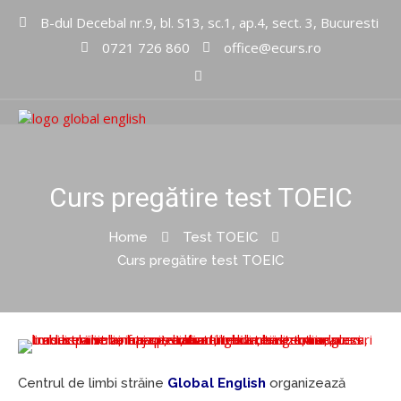
B-dul Decebal nr.9, bl. S13, sc.1, ap.4, sect. 3, Bucuresti
0721 726 860
office@ecurs.ro
Cursuri limbi straine
Global
English Inc
Curs pregătire test TOEIC
Home
Test TOEIC
Curs pregătire test TOEIC
Centrul de limbi străine
Global English
organizează