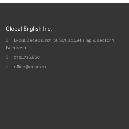
Global English Inc.
B-dul Decebal nr.9, bl. S13, sc.1,et.2, ap.4, sector 3,
Bucuresti
0721.726.860
office@ecurs.ro