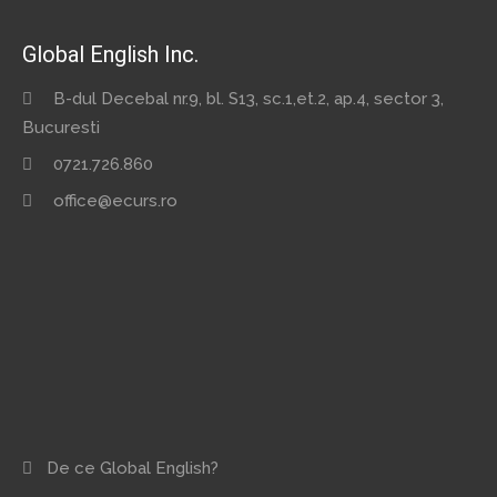
Global English Inc.
B-dul Decebal nr.9, bl. S13, sc.1,et.2, ap.4, sector 3,
Bucuresti
0721.726.860
office@ecurs.ro
De ce Global English?