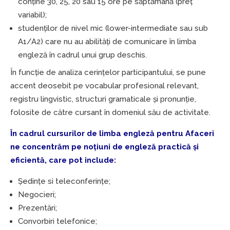
conține 30, 25, 20 sau 15 ore pe săptămână (preț
variabil);
studenților de nivel mic (lower-intermediate sau sub
A1/A2) care nu au abilități de comunicare în limba
engleză în cadrul unui grup deschis.
În funcție de analiza cerințelor participantului, se pune
accent deosebit pe vocabular profesional relevant,
registru lingvistic, structuri gramaticale și pronunţie,
folosite de către cursant în domeniul său de activitate.
În cadrul cursurilor de limba engleză pentru Afaceri
ne concentrăm pe noțiuni de engleză practică și
eficientă, care pot include:
Ședințe si teleconferințe;
Negocieri;
Prezentări;
Convorbiri telefonice;