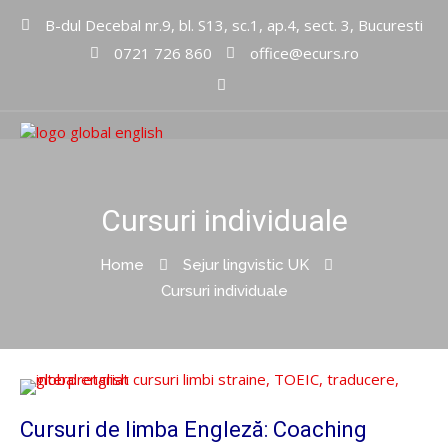
B-dul Decebal nr.9, bl. S13, sc.1, ap.4, sect. 3, Bucuresti
0721 726 860
office@ecurs.ro
Cursuri limbi straine
Global
English Inc
Cursuri individuale
Home
Sejur lingvistic UK
Cursuri individuale
Cursuri de limba Engleză: Coaching