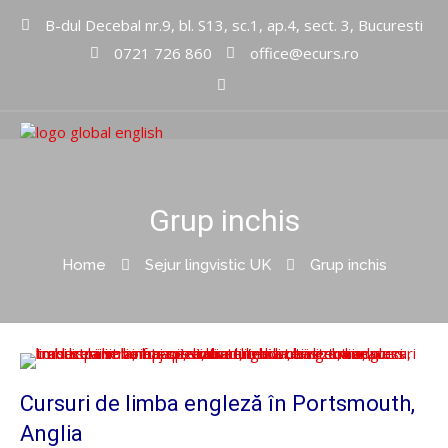
B-dul Decebal nr.9, bl. S13, sc.1, ap.4, sect. 3, Bucuresti
0721 726 860
office@ecurs.ro
Cursuri limbi straine
Global
English Inc
Grup inchis
Home
Sejur lingvistic UK
Grup inchis
Cursuri de limba engleză în Portsmouth,
Anglia