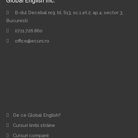
Global English Inc.
B-dul Decebal nr.9, bl. S13, sc.1,et.2, ap.4, sector 3,
Bucuresti
0721.726.860
office@ecurs.ro
De ce Global English?
Cursuri limbi străine
Cursuri companii