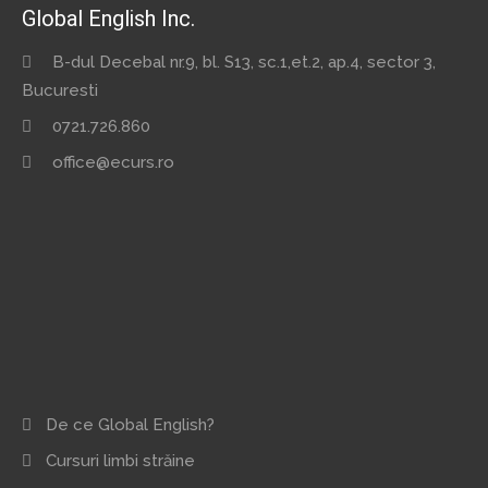
Global English Inc.
B-dul Decebal nr.9, bl. S13, sc.1,et.2, ap.4, sector 3,
Bucuresti
0721.726.860
office@ecurs.ro
De ce Global English?
Cursuri limbi străine