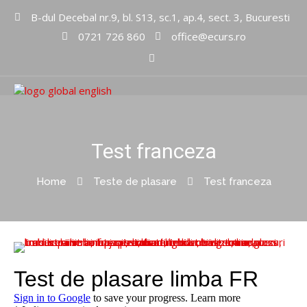
B-dul Decebal nr.9, bl. S13, sc.1, ap.4, sect. 3, Bucuresti
0721 726 860
office@ecurs.ro
Cursuri limbi straine
Global
English Inc
Test franceza
Home
Teste de plasare
Test franceza