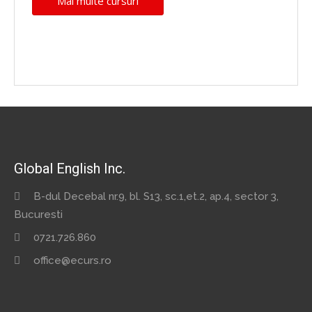
Mai multe cursuri
Global English Inc.
B-dul Decebal nr.9, bl. S13, sc.1,et.2, ap.4, sector 3,
Bucuresti
0721.726.860
office@ecurs.ro