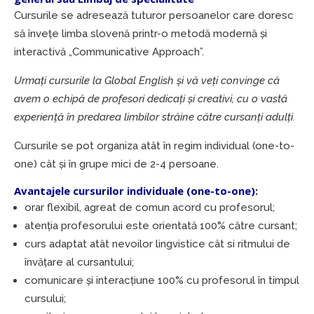
Cursurile se adresează tuturor persoanelor care doresc
să învețe limba slovenă printr-o metodă modernă și
interactivă „Communicative Approach”.
Urmați cursurile la Global English și vă veți convinge că
avem o echipă de profesori dedicați și creativi, cu o vastă
experiență în predarea limbilor străine către cursanți adulți.
Cursurile se pot organiza atât în regim individual (one-to-
one) cât și în grupe mici de 2-4 persoane.
Avantajele cursurilor individuale (one-to-one):
orar flexibil, agreat de comun acord cu profesorul;
atenția profesorului este orientată 100% către cursant;
curs adaptat atât nevoilor lingvistice cât si ritmului de
învățare al cursantului;
comunicare și interacțiune 100% cu profesorul în timpul
cursului;