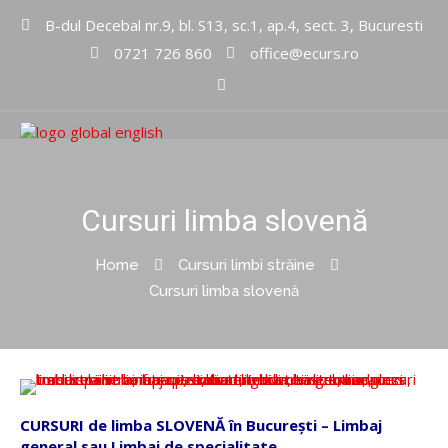
B-dul Decebal nr.9, bl. S13, sc.1, ap.4, sect. 3, Bucuresti
0721 726 860
office@ecurs.ro
Cursuri limbi straine
Global
English Inc
Cursuri limba slovenă
Home
Cursuri limbi străine
Cursuri limba slovenă
CURSURI de limba SLOVENĂ în București – Limbaj
general sau Limbaj de specialitate