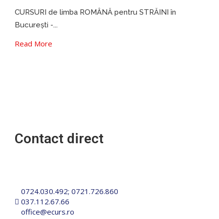
CURSURI de limba ROMÂNĂ pentru STRĂINI în
București -...
Read More
Contact direct
Cursuri companii | Cursuri persoane juridice | Cursuri
persoane fizice | Cursuri studenti
0724.030.492
;
0721.726.860
037.112.67.66
office@ecurs.ro