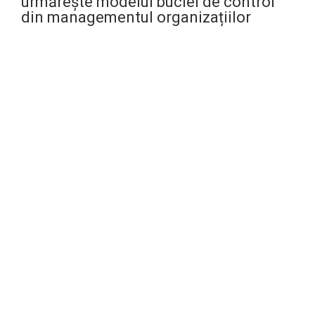
urmărește modelul buclei de control
din managementul organizațiilor
1.ANALIZĂM
necesitățile lingvistice ale cursanților (chestionar);
2.TESTĂM
participanții: test scris si test oral pentru fiecare
candidat;