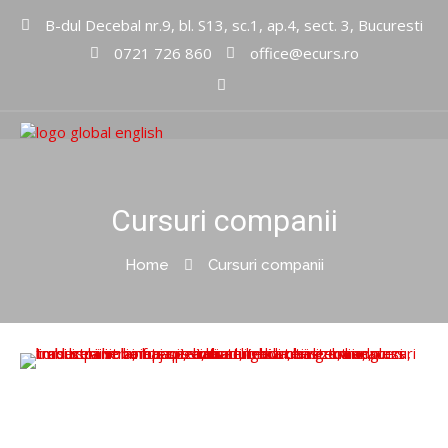
B-dul Decebal nr.9, bl. S13, sc.1, ap.4, sect. 3, Bucuresti
0721 726 860
office@ecurs.ro
Cursuri limbi straine
Global
English Inc
Cursuri companii
Home
Cursuri companii