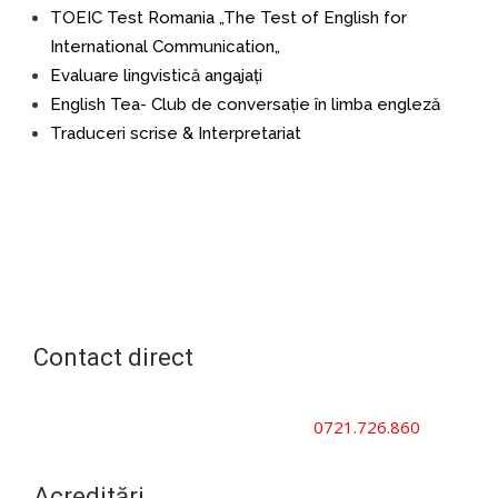
TOEIC Test Romania „The Test of English for
International Communication
„
Evaluare lingvistică angajați
English Tea- Club de conversație în limba engleză
Traduceri scrise & Interpretariat
Contact direct
Cursuri companii | Cursuri persoane juridice | Cursuri
persoane fizice | Cursuri studenți
0721.726.860
office@ecurs.ro
Acreditări