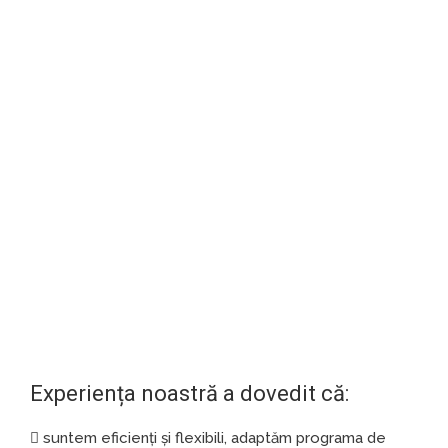
6.EVALUĂM
constant progresul cursanților.
Experiența noastră a dovedit că:
suntem eficienți și flexibili, adaptăm programa de