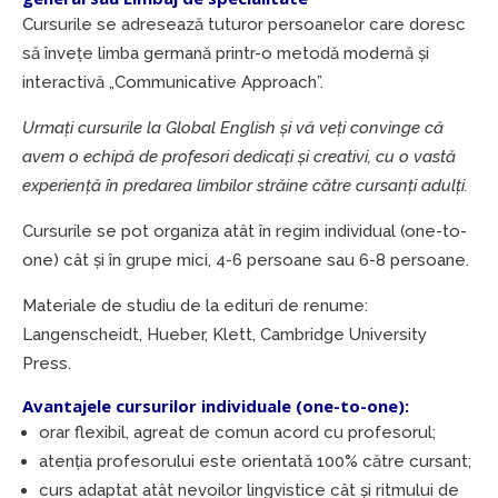
Cursurile se adresează tuturor persoanelor care doresc
să învețe limba germană printr-o metodă modernă și
interactivă „Communicative Approach”.
Urmați cursurile la Global English și vă veți convinge că
avem o echipă de profesori dedicați și creativi, cu o vastă
experiență în predarea limbilor străine către cursanți adulți.
Cursurile se pot organiza atât în regim individual (one-to-
one) cât și în grupe mici, 4-6 persoane sau 6-8 persoane.
Materiale de studiu de la edituri de renume:
Langenscheidt, Hueber, Klett, Cambridge University
Press.
Avantajele cursurilor individuale (one-to-one):
orar flexibil, agreat de comun acord cu profesorul;
atenția profesorului este orientată 100% către cursant;
curs adaptat atât nevoilor lingvistice cât și ritmului de