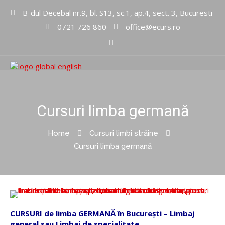
B-dul Decebal nr.9, bl. S13, sc.1, ap.4, sect. 3, Bucuresti
0721 726 860
office@ecurs.ro
Cursuri limbi straine
Global
English Inc
Cursuri limba germană
Home
Cursuri limbi străine
Cursuri limba germană
CURSURI de limba GERMANĂ în București – Limbaj
general sau Limbaj de specialitate