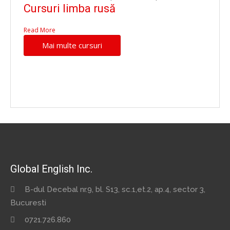
Cursuri limba rusă
Read More
Mai multe cursuri
Global English Inc.
B-dul Decebal nr.9, bl. S13, sc.1,et.2, ap.4, sector 3,
Bucuresti
0721.726.860