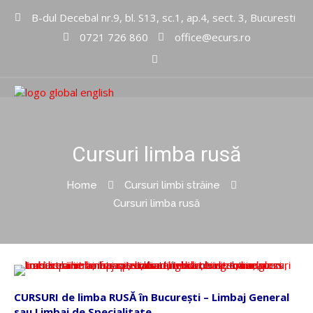
B-dul Decebal nr.9, bl. S13, sc.1, ap.4, sect. 3, Bucuresti
0721 726 860
office@ecurs.ro
Cursuri limbi straine
Global
English Inc
Cursuri limba rusă
Home
Cursuri limbi străine
Cursuri limba rusă
CURSURI de limba RUSĂ în București – Limbaj General
sau Limbaj de Specialitate