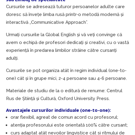
Cursurile se adresează tuturor persoanelor adulte care
doresc să învețe limba rusă printr-o metodă modernă și
interactivă „Communicative Approach”.
Urmați cursurile la Global English și vă veți convinge că
avem o echipă de profesori dedicați și creativi, cu o vastă
experiență în predarea limbilor străine către cursanți
adulți.
Cursurile se pot organiza atât în regim individual (one-to-
one) cât și în grupe mici, 2-4 persoane sau 4-6 persoane.
Materiale de studiu de la o editură de renume: Centrul
Rus de Știință și Cultură, Oxford University Press.
Avantajele cursurilor individuale (one-to-one):
orar flexibil, agreat de comun acord cu profesorul;
atenția profesorului este orientată 100% către cursant;
curs adaptat atât nevoilor lingvistice cât si ritmului de