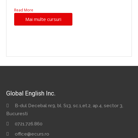
Read More
Mai multe cursuri
Global English Inc.
B-dul Decebal nr.9, bl. S13, sc.1,et.2, ap.4, sector 3,
Bucuresti
0721.726.860
office@ecurs.ro