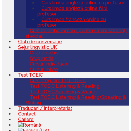
Curs limba engleză online cu profesor
Curs limba engleză online fără
profesor
Curs limba franceză online cu
profesor
Curs de limba română pentru străini: studenți
și expați
Club de conversație
Sejur lingvistic UK
Grup deschis
Grup inchis
Cursuri individuale
Cursuri mixte
Test TOEIC
Curs pregătire test TOEIC
Test TOEIC Listening & Reading
Test TOEIC Speaking & Writing
Test TOEIC Listening & Reading+Speaking &
Writing
Traduceri / Interpretariat
Contact
Cariere