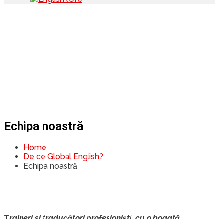
Echipa noastră
Home
De ce Global English?
Echipa noastră
T
raineri si traducători profesioniști,
cu o bogată