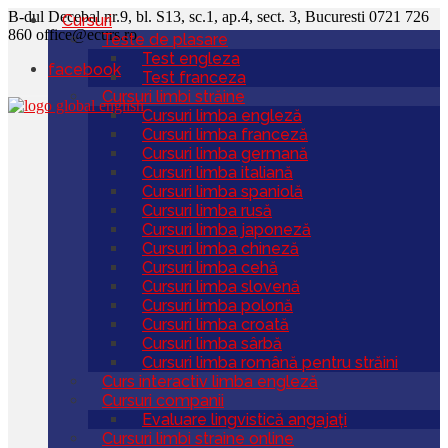
B-dul Decebal nr.9, bl. S13, sc.1, ap.4, sect. 3, Bucuresti
0721 726
Cursuri
860
office@ecurs.ro
Teste de plasare
Test engleza
facebook
Test franceza
Cursuri limbi străine
Cursuri limba engleză
Cursuri limba franceză
Global English Inc
Cursuri limbi straine
Cursuri limba germană
Cursuri limba italiană
Cursuri limba spaniolă
Cursuri limba rusă
Cursuri limba japoneză
Cursuri limba chineză
Cursuri limba cehă
Cursuri limba slovenă
Cursuri limba polonă
Cursuri limba croată
Cursuri limba sârbă
Cursuri limba română pentru străini
Curs interactiv limba engleză
Cursuri companii
Evaluare lingvistică angajați
Cursuri limbi straine online